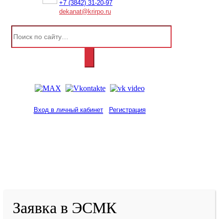
+7 (3842) 31-20-97
dekanat@krirpo.ru
Вход в личный кабинет
Регистрация
2001-
2026
© ГБУ ДПО «КРИРПО» им. А.М.
Тулеева
Разработано в «Резалт»
Заявка в ЭСМК