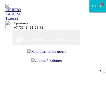
×
×
×
ЗАКРЫТЬ
ЗАКРЫТЬ
ЗАКРЫТЬ
Приемная:
+7 (3842) 31-09-72
Версия сайта для слабовидящих
П