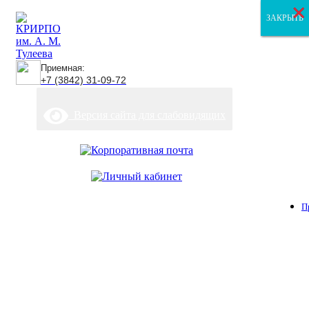
×
×
×
ЗАКРЫТЬ
ЗАКРЫТЬ
ЗАКРЫТЬ
Приемная:
+7 (3842) 31-09-72
Версия сайта для слабовидящих
П