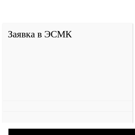
2001-
2026
© ГБУ ДПО «КРИРПО» им. А.М.
Тулеева
Разработано в «Резалт»
Заявка в ЭСМК