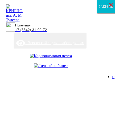
×
×
×
ЗАКРЫТЬ
ЗАКРЫТЬ
ЗАКРЫТЬ
Приемная:
+7 (3842) 31-09-72
Версия сайта для слабовидящих
П