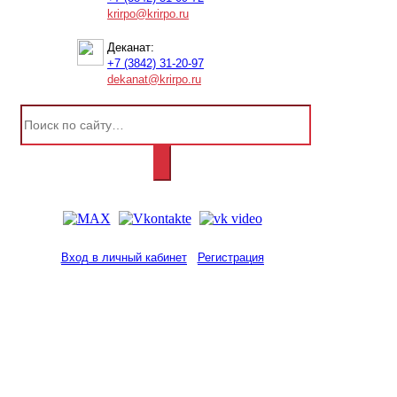
krirpo@krirpo.ru
Деканат:
+7 (3842) 31-20-97
dekanat@krirpo.ru
Вход в личный кабинет
Регистрация
2001-
2026
© ГБУ ДПО «КРИРПО» им. А.М.
Тулеева
Разработано в «Резалт»