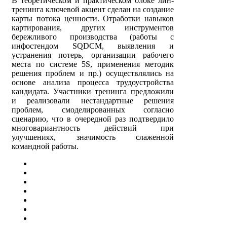
В теоретическом и практическом блоке лин-
тренинга ключевой акцент сделан на создание
карты потока ценности. Отработки навыков
картирования, других инструментов
бережливого производства (работы с
инфостендом
SQDCM
, выявления и
устранения потерь, организации рабочего
места по системе 5
S
, применения методик
решения проблем и пр.) осуществлялись на
основе анализа процесса трудоустройства
кандидата. Участники тренинга предложили
и реализовали нестандартные решения
проблем, смоделированных согласно
сценарию, что в очередной раз подтвердило
многовариантность действий при
улучшениях, значимость слаженной
командной работы.