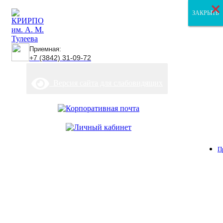
×
×
×
ЗАКРЫТЬ
ЗАКРЫТЬ
ЗАКРЫТЬ
Приемная:
+7 (3842) 31-09-72
Версия сайта для слабовидящих
П