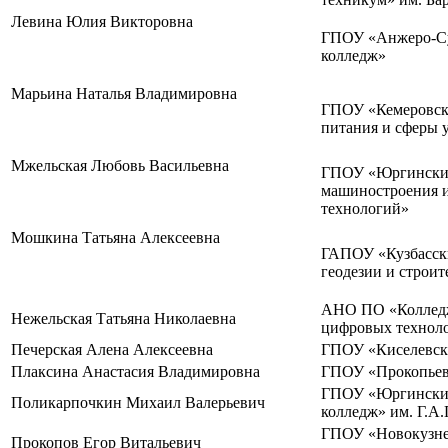
Левина Юлия Викторовна
ГПОУ «Анжеро-Су
колледж»
Марьина Наталья Владимировна
ГПОУ «Кемеровск
питания и сферы у
Мжельская Любовь Васильевна
ГПОУ «Юргински
машиностроения 
технологий»
Мошкина Татьяна Алексеевна
ГАПОУ «Кузбасск
геодезии и строит
АНО ПО «Колледж
Нежельская Татьяна Николаевна
цифровых технол
Печерская Алена Алексеевна
ГПОУ «Киселевск
Плаксина Анастасия Владимировна
ГПОУ «Прокопьев
ГПОУ «Юргинский
Поликарпочкин Михаил Валерьевич
колледж» им. Г.А
ГПОУ «Новокузне
Прокопов Егор Витальевич