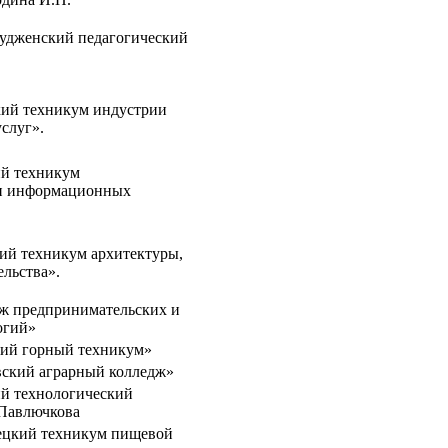
дженский педагогический
ий техникум индустрии
слуг».
й техникум
и информационных
ий техникум архитектуры,
ельства».
 предпринимательских и
огий»
ий горный техникум»
ский аграрный колледж»
 технологический
.Павлючкова
цкий техникум пищевой