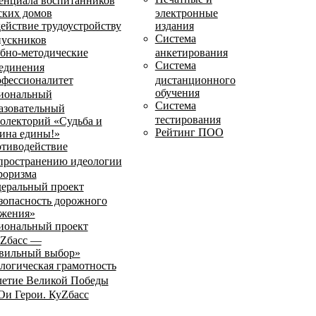
енциала воспитанников
ских домов
электронные
ействие трудоустройству
издания
Система
ускников
бно-методические
анкетирования
Система
единения
фессионалитет
дистанционного
обучения
иональный
Система
азовательный
тестирования
олекторий «Судьба и
Рейтинг ПОО
ина едины!»
тиводействие
пространению идеологии
роризма
еральный проект
зопасность дорожного
жения»
иональный проект
Zбасс —
вильный выбор»
логическая грамотность
летие Великой Победы
и Герои. КуZбасс