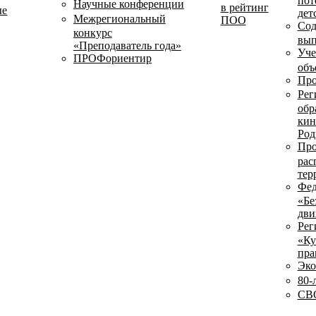
пот
Научные конференции
в рейтинг
ые
дет
Межрегиональный
ПОО
Сод
конкурс
вып
«Преподаватель года»
Уче
ПРОФориентир
объ
Про
Рег
обр
кин
Род
Про
рас
тер
Фед
«Бе
дви
Рег
«Ку
пра
Эко
80-
СВО