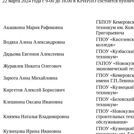
22 марта 2024 года с 9-00 до 16.00 в КРИРПО состоится публи
ГБПОУ Кемеровск
Акашкина Мария Рафиковна
техникум им. Ко
Григорьевича
ГПОУ «Киселевск
Водяха Алена Александровна
колледж»
ГПОУ «Кузбасски
Дядьома Евгения Алексеевна
техникум»
ГАПОУ «Новокузн
Журавлев Никита Олегович
экономический т
ГПОУ «Кемеровск
Зарюта Анна Михайловна
имени Г.П.Левина
ГПОУ «Кузнецкий
Киргетов Алексей Борисович
техникум»
ГПОУ «Беловский
Клешнина Оксана Ивановна
техникум»
ГПОУ «Новокузне
Князева Наталья Владимировна
строительных тех
обслуживания»
ГПОУ «Кузнецкий
Кузнецова Ирина Ивановна
техникум» им. Ба