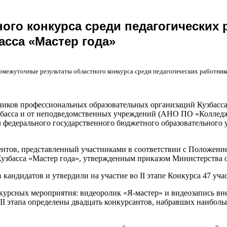
ого конкурса среди педагогических
асса «Мастер года»
межуточные результаты областного конкурса среди педагогических работник
ников профессиональных образовательных организаций Кузбасса «
збасса и от неподведомственных учреждений (АНО ПО «Коллед
 федерального государственного бюджетного образовательного
нтов, представленный участниками в соответствии с Положение
збасса «Мастер года», утвержденным приказом Министерства об
андидатов и утвердили на участие во II этапе Конкурса 47 уча
онкурсных мероприятия: видеоролик «Я-мастер» и видеозапись 
I этапа определены двадцать конкурсантов, набравших наибольш