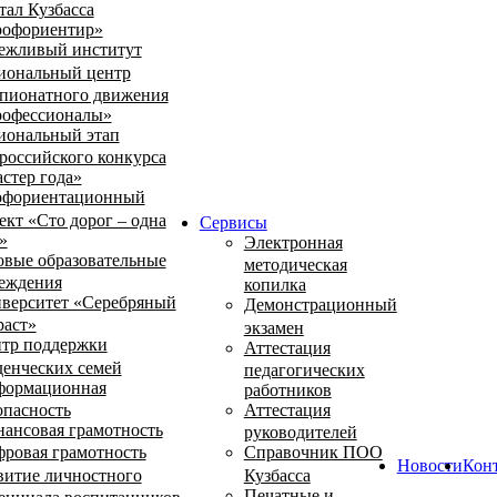
тал Кузбасса
офориентир»
ежливый институт
иональный центр
пионатного движения
офессионалы»
иональный этап
российского конкурса
стер года»
фориентационный
ект «Сто дорог – одна
Сервисы
»
Электронная
овые образовательные
методическая
еждения
копилка
верситет «Серебряный
Демонстрационный
раст»
экзамен
тр поддержки
Аттестация
денческих семей
педагогических
ормационная
работников
опасность
Аттестация
ансовая грамотность
руководителей
ровая грамотность
Справочник ПОО
Новости
Кон
витие личностного
Кузбасса
Печатные и