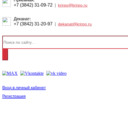
+7 (3842) 31-09-72
|
krirpo@krirpo.ru
Деканат:
+7 (3842) 31-20-97
|
dekanat@krirpo.ru
Вход в личный кабинет
Регистрация
2001-
2026
© ГБУ ДПО «КРИРПО» им. А.М. Тулеева
Разработано в «Резалт»