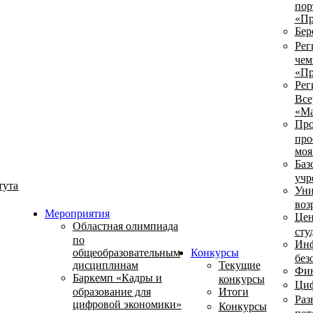
пор
«Пр
Бер
Рег
чем
«Пр
Рег
Все
«Ма
Про
про
моя
Баз
учр
тута
Уни
воз
Мероприятия
Цен
Областная олимпиада
сту
по
Инф
общеобразовательным
Конкурсы
без
дисциплинам
Текущие
Фин
Баркемп «Кадры и
конкурсы
Циф
образование для
Итоги
Раз
цифровой экономики»
Конкурсы