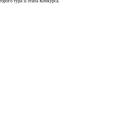
орого тура II этапа Конкурса
.