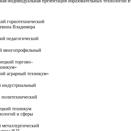
чная индивидуальная презентация образовательных технологий вт
ий горнотехнический
жевина Владимира
ий педагогический
й многопрофильный
ецкий торгово–
ехникум»
ий аграрный техникум»
 индустриальный
 политехнический
цкий техникум
нологий и сферы
 металлургический
рдина И.П.