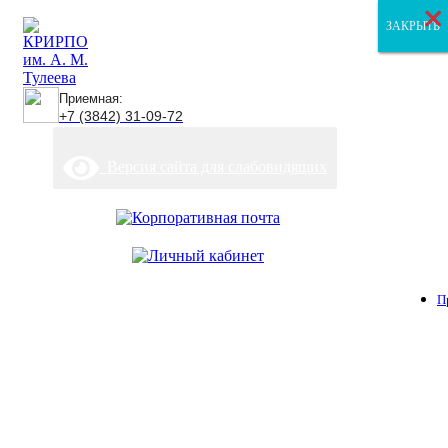
×
×
×
ЗАКРЫТЬ
ЗАКРЫТЬ
ЗАКРЫТЬ
Приемная:
+7 (3842) 31-09-72
Версия сайта для слабовидящих
П