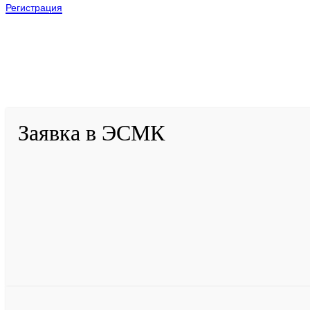
Регистрация
2001-
2026
© ГБУ ДПО «КРИРПО» им. А.М. Тулеева
Разработано в «Резалт»
Заявка в ЭСМК