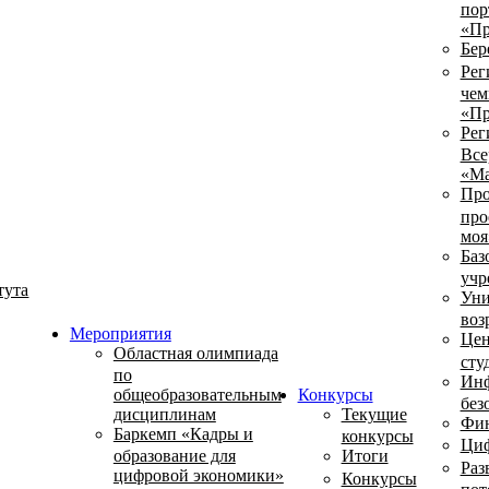
пор
«Пр
Бер
Рег
чем
«Пр
Рег
Все
«Ма
Про
про
моя
Баз
учр
тута
Уни
воз
Мероприятия
Цен
Областная олимпиада
сту
по
Инф
общеобразовательным
Конкурсы
без
дисциплинам
Текущие
Фин
Баркемп «Кадры и
конкурсы
Циф
образование для
Итоги
Раз
цифровой экономики»
Конкурсы