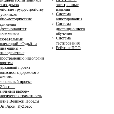
енциала воспитанников
ских домов
электронные
ействие трудоустройству
издания
Система
ускников
бно-методические
анкетирования
Система
единения
фессионалитет
дистанционного
обучения
иональный
Система
азовательный
тестирования
олекторий «Судьба и
Рейтинг ПОО
ина едины!»
тиводействие
пространению идеологии
роризма
еральный проект
зопасность дорожного
жения»
иональный проект
Zбасс —
вильный выбор»
логическая грамотность
летие Великой Победы
и Герои. КуZбасс