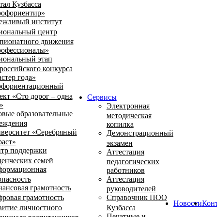
тал Кузбасса
офориентир»
ежливый институт
иональный центр
пионатного движения
офессионалы»
иональный этап
российского конкурса
стер года»
фориентационный
ект «Сто дорог – одна
Сервисы
»
Электронная
овые образовательные
методическая
еждения
копилка
верситет «Серебряный
Демонстрационный
раст»
экзамен
тр поддержки
Аттестация
денческих семей
педагогических
ормационная
работников
опасность
Аттестация
ансовая грамотность
руководителей
ровая грамотность
Справочник ПОО
Новости
Кон
витие личностного
Кузбасса
Печатные и