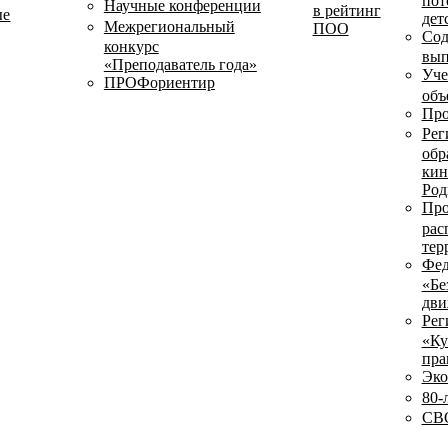
пот
Научные конференции
в рейтинг
ые
дет
Межрегиональный
ПОО
Сод
конкурс
вып
«Преподаватель года»
Уче
ПРОФориентир
объ
Про
Рег
обр
кин
Род
Про
рас
тер
Фед
«Бе
дви
Рег
«Ку
пра
Эко
80-
СВО