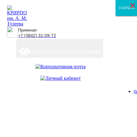
×
×
×
ЗАКРЫТЬ
ЗАКРЫТЬ
ЗАКРЫТЬ
Приемная:
+7 (3842) 31-09-72
Версия сайта для слабовидящих
П