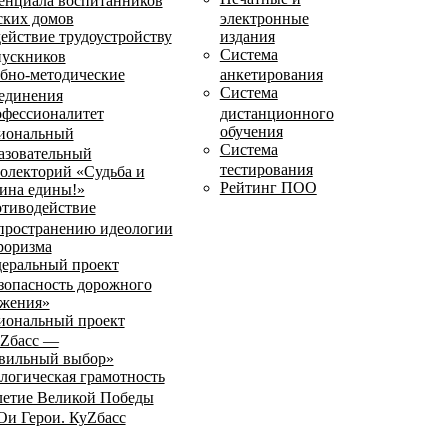
енциала воспитанников
ских домов
электронные
ействие трудоустройству
издания
Система
ускников
бно-методические
анкетирования
Система
единения
фессионалитет
дистанционного
обучения
иональный
Система
азовательный
тестирования
олекторий «Судьба и
Рейтинг ПОО
ина едины!»
тиводействие
пространению идеологии
роризма
еральный проект
зопасность дорожного
жения»
иональный проект
Zбасс —
вильный выбор»
логическая грамотность
летие Великой Победы
и Герои. КуZбасс