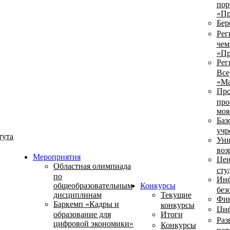
пор
«Пр
Бер
Рег
чем
«Пр
Рег
Все
«Ма
Про
про
моя
Баз
учр
тута
Уни
воз
Мероприятия
Цен
Областная олимпиада
сту
по
Инф
общеобразовательным
Конкурсы
без
дисциплинам
Текущие
Фин
Баркемп «Кадры и
конкурсы
Циф
образование для
Итоги
Раз
цифровой экономики»
Конкурсы