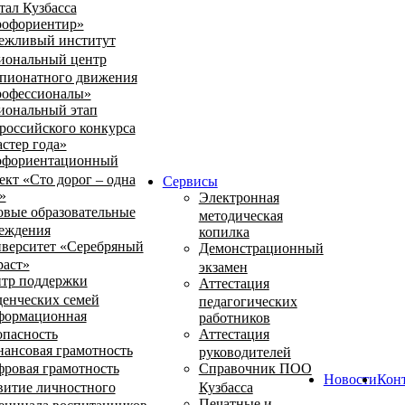
тал Кузбасса
офориентир»
ежливый институт
иональный центр
пионатного движения
офессионалы»
иональный этап
российского конкурса
стер года»
фориентационный
ект «Сто дорог – одна
Сервисы
»
Электронная
овые образовательные
методическая
еждения
копилка
верситет «Серебряный
Демонстрационный
раст»
экзамен
тр поддержки
Аттестация
денческих семей
педагогических
ормационная
работников
опасность
Аттестация
ансовая грамотность
руководителей
ровая грамотность
Справочник ПОО
Новости
Кон
витие личностного
Кузбасса
Печатные и