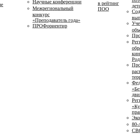
пот
Научные конференции
в рейтинг
ые
дет
Межрегиональный
ПОО
Сод
конкурс
вып
«Преподаватель года»
Уче
ПРОФориентир
объ
Про
Рег
обр
кин
Род
Про
рас
тер
Фед
«Бе
дви
Рег
«Ку
пра
Эко
80-
СВО