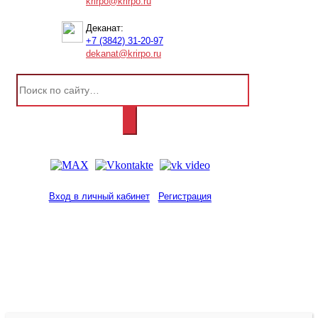
krirpo@krirpo.ru
Деканат:
+7 (3842) 31-20-97
dekanat@krirpo.ru
Вход в личный кабинет
Регистрация
2001-
2026
© ГБУ ДПО «КРИРПО» им. А.М.
Тулеева
Разработано в «Резалт»