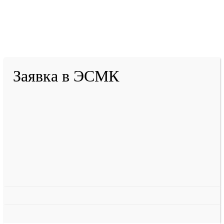
2001-
2026
© ГБУ ДПО «КРИРПО» им. А.М.
Тулеева
Разработано в «Резалт»
Заявка в ЭСМК