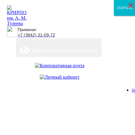
×
×
×
ЗАКРЫТЬ
ЗАКРЫТЬ
ЗАКРЫТЬ
Приемная:
+7 (3842) 31-09-72
Версия сайта для слабовидящих
П