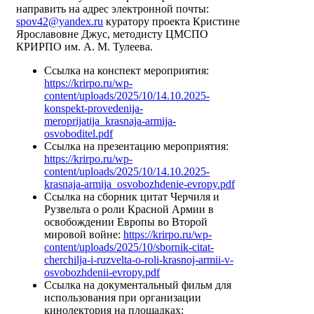
направить на адрес электронной почты:
spov42@yandex.ru
куратору проекта Кристине
Ярославовне Джус, методисту ЦМСПО
КРИРПО им. А. М. Тулеева.
Ссылка на конспект мероприятия:
https://krirpo.ru/wp-
content/uploads/2025/10/14.10.2025-
konspekt-provedenija-
meroprijatija_krasnaja-armija-
osvoboditel.pdf
Ссылка на презентацию мероприятия:
https://krirpo.ru/wp-
content/uploads/2025/10/14.10.2025-
krasnaja-armija_osvobozhdenie-evropy.pdf
Ссылка на сборник цитат Черчиля и
Рузвельта о роли Красной Армии в
освобождении Европы во Второй
мировой войне:
https://krirpo.ru/wp-
content/uploads/2025/10/sbornik-citat-
cherchilja-i-ruzvelta-o-roli-krasnoj-armii-v-
osvobozhdenii-evropy.pdf
Ссылка на документальный фильм для
использования при организации
кинолектория на площадках: