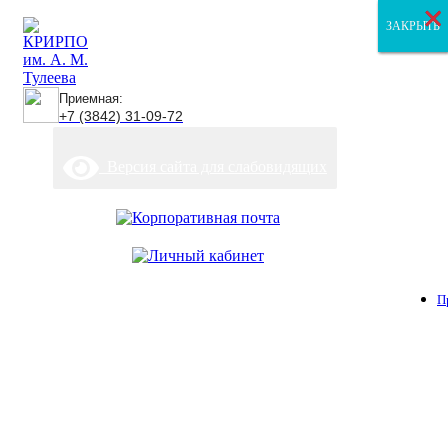
×
×
×
ЗАКРЫТЬ
ЗАКРЫТЬ
ЗАКРЫТЬ
Приемная:
+7 (3842) 31-09-72
Версия сайта для слабовидящих
П