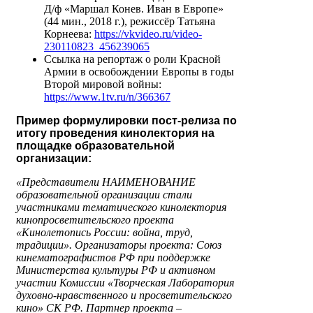
Д/ф «Маршал Конев. Иван в Европе»
(44 мин., 2018 г.), режиссёр Татьяна
Корнеева:
https://vkvideo.ru/video-
230110823_456239065
Ссылка на репортаж о роли Красной
Армии в освобождении Европы в годы
Второй мировой войны:
https://www.1tv.ru/n/366367
Пример формулировки пост-релиза по
итогу проведения кинолектория на
площадке образовательной
организации:
«Представители НАИМЕНОВАНИЕ
образовательной организации стали
участниками тематического кинолектория
кинопросветительского проекта
«Кинолетопись России: война, труд,
традиции». Организаторы проекта: Союз
кинематографистов РФ при поддержке
Министерства культуры РФ и активном
участии Комиссии «Творческая Лаборатория
духовно-нравственного и просветительского
кино» СК РФ. Партнер проекта –