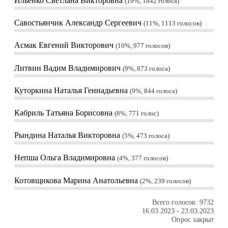
Ильенко Светлана Викторовна
19%, 1842
голоса
Савостьянчик Александр Сергеевич
11%, 1113
голосов
Асмак Евгений Викторович
10%, 977
голосов
Литвин Вадим Владимирович
9%, 873
голоса
Куторкина Наталья Геннадьевна
9%, 844
голоса
Кабриль Татьяна Борисовна
8%, 771
голос
Рындина Наталья Викторовна
5%, 473
голоса
Непша Ольга Владимировна
4%, 377
голосов
Котовщикова Марина Анатольевна
2%, 239
голосов
Всего голосов: 9732
16.03.2023
-
23.03.2023
Опрос закрыт