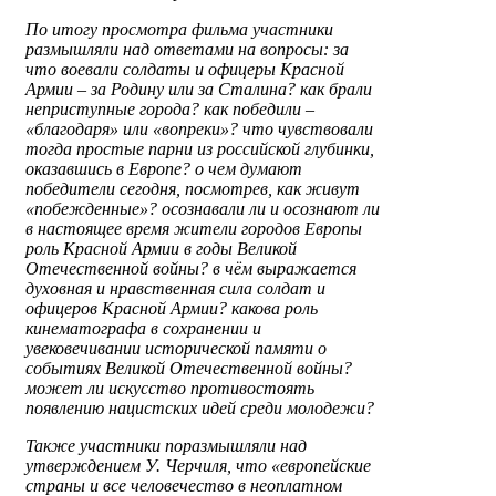
По итогу просмотра фильма участники
размышляли над ответами на вопросы: за
что воевали солдаты и офицеры Красной
Армии – за Родину или за Сталина? как брали
неприступные города? как победили –
«благодаря» или «вопреки»? что чувствовали
тогда простые парни из российской глубинки,
оказавшись в Европе? о чем думают
победители сегодня, посмотрев, как живут
«побежденные»? осознавали ли и осознают ли
в настоящее время жители городов Европы
роль Красной Армии в годы Великой
Отечественной войны? в чём выражается
духовная и нравственная сила солдат и
офицеров Красной Армии? какова роль
кинематографа в сохранении и
увековечивании исторической памяти о
событиях Великой Отечественной войны?
может ли искусство противостоять
появлению нацистских идей среди молодежи?
Также участники поразмышляли над
утверждением У. Черчиля, что «европейские
страны и все человечество в неоплатном