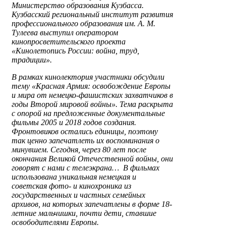
Министерство образования Кузбасса.
Кузбасский региональный институт развития
профессионального образования им. А. М.
Тулеева выступил оператором
кинопросветительского проекта
«Кинолетопись России: война, труд,
традиции».
В рамках кинолектория участники обсудили
тему «Красная Армия: освобождение Европы
и мира от немецко-фашистских захватчиков в
годы Второй мировой войны». Тема раскрыта
с опорой на предложенные документальные
фильмы 2005 и 2018 годов создания.
Фронтовиков остались единицы, поэтому
так ценно запечатлеть их воспоминания о
минувшем. Сегодня, через 80 лет после
окончания Великой Отечественной войны, они
говорят с нами с телеэкрана… В фильмах
использована уникальная немецкая и
советская фото- и кинохроника из
государственных и частных семейных
архивов, на которых запечатлены в форме 18-
летние мальчишки, почти дети, ставшие
освободителями Европы.