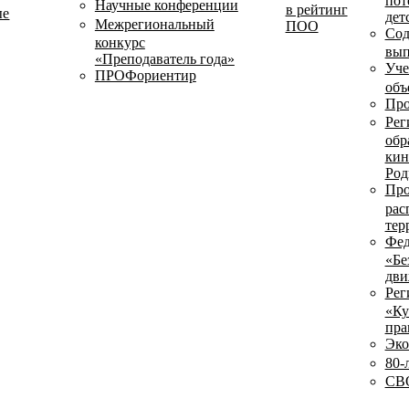
пот
Научные конференции
в рейтинг
ые
дет
Межрегиональный
ПОО
Сод
конкурс
вып
«Преподаватель года»
Уче
ПРОФориентир
объ
Про
Рег
обр
кин
Род
Про
рас
тер
Фед
«Бе
дви
Рег
«Ку
пра
Эко
80-
СВО