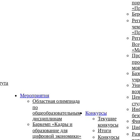
пор
«Пр
Бер
Рег
чем
«Пр
Рег
Все
«Ма
Про
про
моя
Баз
учр
тута
Уни
воз
Мероприятия
Цен
Областная олимпиада
сту
по
Инф
общеобразовательным
Конкурсы
без
дисциплинам
Текущие
Фин
Баркемп «Кадры и
конкурсы
Циф
образование для
Итоги
Раз
цифровой экономики»
Конкурсы