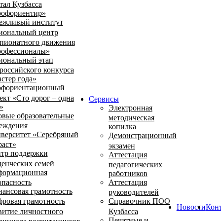
тал Кузбасса
офориентир»
ежливый институт
иональный центр
пионатного движения
офессионалы»
иональный этап
российского конкурса
стер года»
фориентационный
ект «Сто дорог – одна
Сервисы
»
Электронная
овые образовательные
методическая
еждения
копилка
верситет «Серебряный
Демонстрационный
раст»
экзамен
тр поддержки
Аттестация
денческих семей
педагогических
ормационная
работников
опасность
Аттестация
ансовая грамотность
руководителей
ровая грамотность
Справочник ПОО
Новости
Кон
витие личностного
Кузбасса
Печатные и