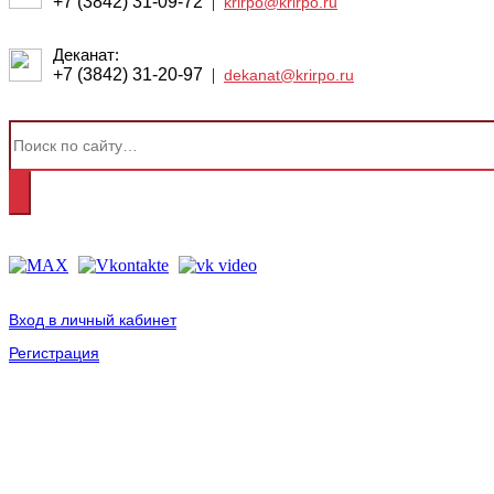
+7 (3842) 31-09-72
|
krirpo@krirpo.ru
Деканат:
+7 (3842) 31-20-97
|
dekanat@krirpo.ru
Вход в личный кабинет
Регистрация
2001-
2026
© ГБУ ДПО «КРИРПО» им. А.М. Тулеева
Разработано в «Резалт»