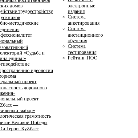
енциала воспитанников
ских домов
электронные
ействие трудоустройству
издания
Система
ускников
бно-методические
анкетирования
Система
единения
фессионалитет
дистанционного
обучения
иональный
Система
азовательный
тестирования
олекторий «Судьба и
Рейтинг ПОО
ина едины!»
тиводействие
пространению идеологии
роризма
еральный проект
зопасность дорожного
жения»
иональный проект
Zбасс —
вильный выбор»
логическая грамотность
летие Великой Победы
и Герои. КуZбасс