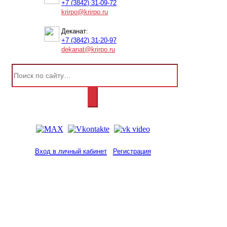
+7 (3842) 31-09-72
krirpo@krirpo.ru
Деканат:
+7 (3842) 31-20-97
dekanat@krirpo.ru
Вход в личный кабинет
Регистрация
2001-
2026
© ГБУ ДПО «КРИРПО» им. А.М.
Тулеева
Разработано в «Резалт»