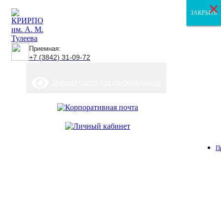
×
×
×
ЗАКРЫТЬ
ЗАКРЫТЬ
ЗАКРЫТЬ
Приемная:
+7 (3842) 31-09-72
Версия сайта для слабовидящих
П