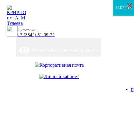
×
×
×
ЗАКРЫТЬ
ЗАКРЫТЬ
ЗАКРЫТЬ
Приемная:
+7 (3842) 31-09-72
Версия сайта для слабовидящих
П