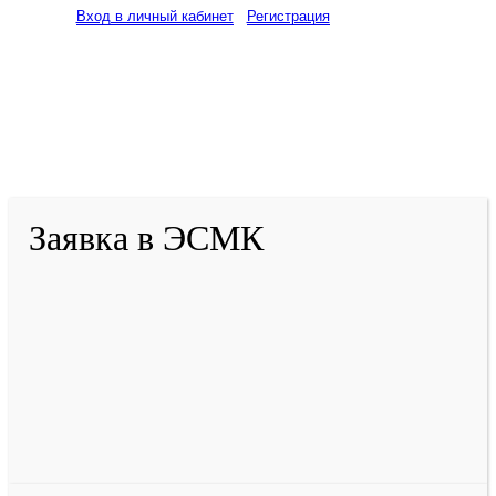
Вход в личный кабинет
Регистрация
2001-
2026
© ГБУ ДПО «КРИРПО» им. А.М.
Тулеева
Разработано в «Резалт»
Заявка в ЭСМК