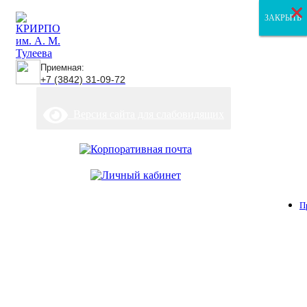
×
×
×
ЗАКРЫТЬ
ЗАКРЫТЬ
ЗАКРЫТЬ
Приемная:
+7 (3842) 31-09-72
Версия сайта для слабовидящих
П