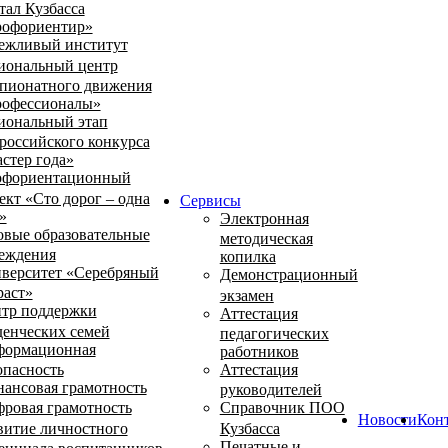
тал Кузбасса
офориентир»
ежливый институт
иональный центр
пионатного движения
офессионалы»
иональный этап
российского конкурса
стер года»
фориентационный
ект «Сто дорог – одна
Сервисы
»
Электронная
овые образовательные
методическая
еждения
копилка
верситет «Серебряный
Демонстрационный
раст»
экзамен
тр поддержки
Аттестация
денческих семей
педагогических
ормационная
работников
опасность
Аттестация
ансовая грамотность
руководителей
ровая грамотность
Справочник ПОО
Новости
Кон
витие личностного
Кузбасса
Печатные и