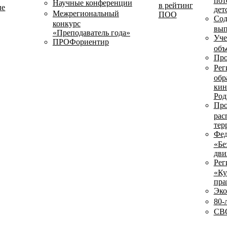
пот
Научные конференции
в рейтинг
ые
дет
Межрегиональный
ПОО
Сод
конкурс
вып
«Преподаватель года»
Уче
ПРОФориентир
объ
Про
Рег
обр
кин
Род
Про
рас
тер
Фед
«Бе
дви
Рег
«Ку
пра
Эко
80-
СВО