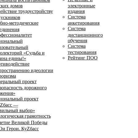
енциала воспитанников
ских домов
электронные
ействие трудоустройству
издания
Система
ускников
бно-методические
анкетирования
Система
единения
фессионалитет
дистанционного
обучения
иональный
Система
азовательный
тестирования
олекторий «Судьба и
Рейтинг ПОО
ина едины!»
тиводействие
пространению идеологии
роризма
еральный проект
зопасность дорожного
жения»
иональный проект
Zбасс —
вильный выбор»
логическая грамотность
летие Великой Победы
и Герои. КуZбасс