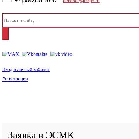
+7 (3842) 31-20-97
|
dekanat@krirpo.ru
Вход в личный кабинет
Регистрация
2001-
2026
© ГБУ ДПО «КРИРПО» им. А.М. Тулеева
Разработано в «Резалт»
Заявка в ЭСМК