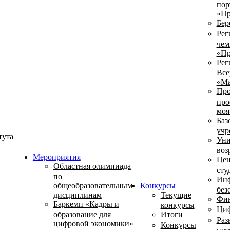
пор
«Пр
Бер
Рег
чем
«Пр
Рег
Все
«Ма
Про
про
моя
Баз
учр
тута
Уни
воз
Мероприятия
Цен
Областная олимпиада
сту
по
Инф
общеобразовательным
Конкурсы
без
дисциплинам
Текущие
Фин
Баркемп «Кадры и
конкурсы
Циф
образование для
Итоги
Раз
цифровой экономики»
Конкурсы