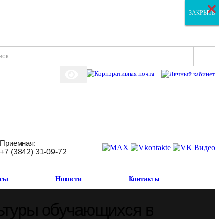
×
×
×
ЗАКРЫТЬ
ЗАКРЫТЬ
ЗАКРЫТЬ
Приемная:
+7 (3842) 31-09-72
исы
Новости
Контакты
ьтуры обучающихся в