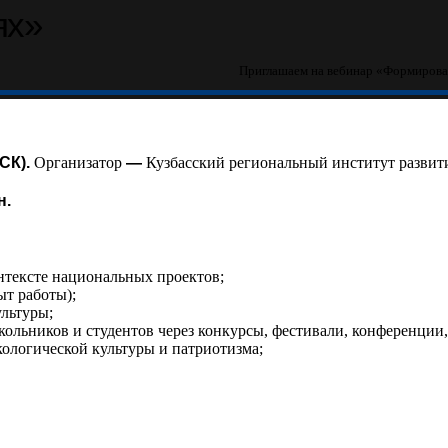
ях»
Приглашаем на вебинар «Формирова
МСК).
Организатор
—
Кузбасский региональный институт развити
н.
нтексте национальных проектов;
т работы);
ультуры;
льников и студентов через конкурсы, фестивали, конференции,
кологической культуры и патриотизма;