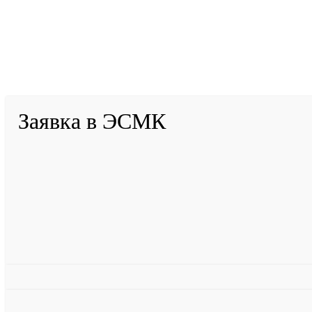
2001-
2026
© ГБУ ДПО «КРИРПО» им. А.М. Тулеева
Заявка в ЭСМК