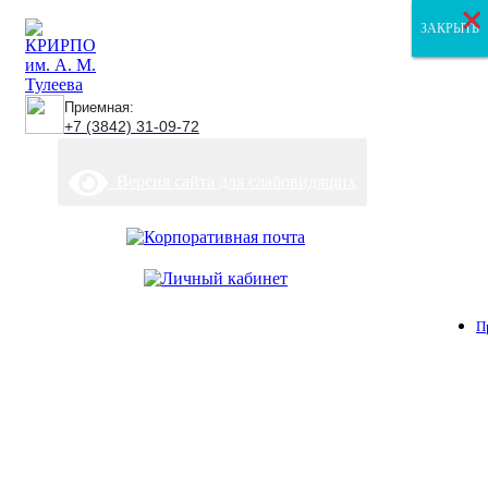
×
×
×
ЗАКРЫТЬ
ЗАКРЫТЬ
ЗАКРЫТЬ
Приемная:
+7 (3842) 31-09-72
Версия сайта для слабовидящих
П