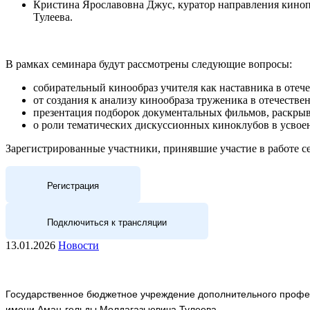
Кристина Ярославовна Джус, куратор направления кино
Тулеева.
В рамках семинара будут рассмотрены следующие вопросы:
собирательный кинообраз учителя как наставника в отеч
от создания к анализу кинообраза труженика в отечестве
презентация подборок документальных фильмов, раскры
о роли тематических дискуссионных киноклубов в усво
Зарегистрированные участники, принявшие участие в работе се
Регистрация
Подключиться к трансляции
13.01.2026
Новости
Государственное бюджетное учреждение дополнительного профес
имени Аман-гельды Молдагазыевича Тулеева