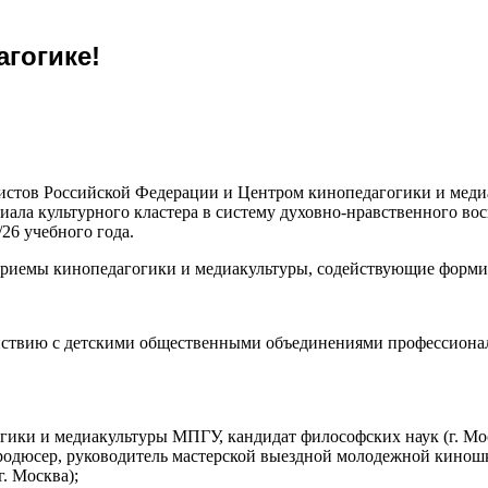
гогике!
фистов Российской Федерации и Центром кинопедагогики и ме
иала культурного кластера в систему духовно-нравственного в
26 учебного года.
приемы кинопедагогики и медиакультуры, содействующие форми
йствию с детскими общественными объединениями профессионал
гики и медиакультуры МПГУ, кандидат философских наук (г. Мо
родюсер, руководитель мастерской выездной молодежной киношк
. Москва);