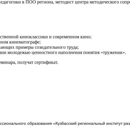
педагогики в ПОО региона, методист центра методического со
ественной киноклассики и современном кино;
нном кинематографе;
вающих примеры созидательного труда;
ении молодежью ценностного наполнения понятия «труженик».
минара, получат сертификат.
сионального образования «Кузбасский региональный институт ра