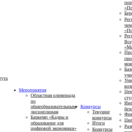
пор
«Пр
Бер
Рег
чем
«Пр
Рег
Все
«Ма
Про
про
моя
Баз
учр
тута
Уни
воз
Мероприятия
Цен
Областная олимпиада
сту
по
Инф
общеобразовательным
Конкурсы
без
дисциплинам
Текущие
Фин
Баркемп «Кадры и
конкурсы
Циф
образование для
Итоги
Раз
цифровой экономики»
Конкурсы