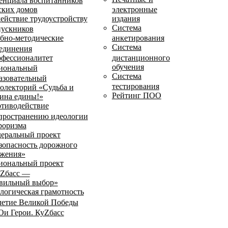
енциала воспитанников
ских домов
электронные
ействие трудоустройству
издания
Система
ускников
бно-методические
анкетирования
Система
единения
фессионалитет
дистанционного
обучения
иональный
Система
азовательный
тестирования
олекторий «Судьба и
Рейтинг ПОО
ина едины!»
тиводействие
пространению идеологии
роризма
еральный проект
зопасность дорожного
жения»
иональный проект
Zбасс —
вильный выбор»
логическая грамотность
летие Великой Победы
и Герои. КуZбасс