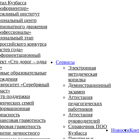
тал Кузбасса
офориентир»
ежливый институт
иональный центр
пионатного движения
офессионалы»
иональный этап
российского конкурса
стер года»
фориентационный
ект «Сто дорог – одна
Сервисы
»
Электронная
овые образовательные
методическая
еждения
копилка
верситет «Серебряный
Демонстрационный
раст»
экзамен
тр поддержки
Аттестация
денческих семей
педагогических
ормационная
работников
опасность
Аттестация
ансовая грамотность
руководителей
ровая грамотность
Справочник ПОО
Новости
Кон
витие личностного
Кузбасса
Печатные и