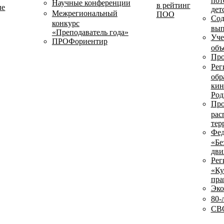
пот
Научные конференции
в рейтинг
ые
дет
Межрегиональный
ПОО
Сод
конкурс
вып
«Преподаватель года»
Уче
ПРОФориентир
объ
Про
Рег
обр
кин
Род
Про
рас
тер
Фед
«Бе
дви
Рег
«Ку
пра
Эко
80-
СВО