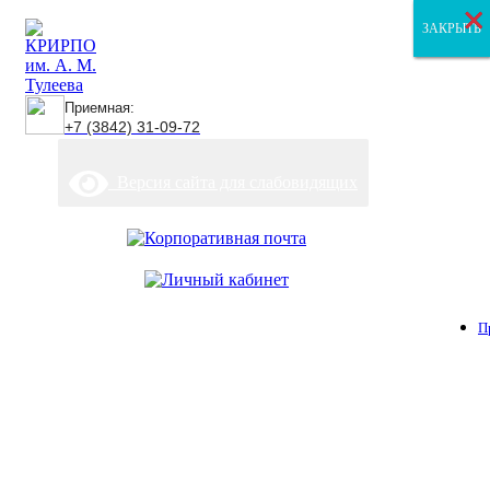
×
×
×
ЗАКРЫТЬ
ЗАКРЫТЬ
ЗАКРЫТЬ
Приемная:
+7 (3842) 31-09-72
Версия сайта для слабовидящих
П