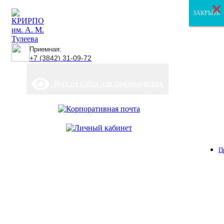
×
×
×
ЗАКРЫТЬ
ЗАКРЫТЬ
ЗАКРЫТЬ
Приемная:
+7 (3842) 31-09-72
Версия сайта для слабовидящих
П