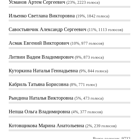
Усманов Артем Сергеевич
23%, 2223
голоса
Ильенко Светлана Викторовна
19%, 1842
голоса
Савостьянчик Александр Сергеевич
11%, 1113
голосов
Асмак Евгений Викторович
10%, 977
голосов
Литвин Вадим Владимирович
9%, 873
голоса
Куторкина Наталья Геннадьевна
9%, 844
голоса
Кабриль Татьяна Борисовна
8%, 771
голос
Рындина Наталья Викторовна
5%, 473
голоса
Непша Ольга Владимировна
4%, 377
голосов
Котовщикова Марина Анатольевна
2%, 239
голосов
Всего голосов: 9732