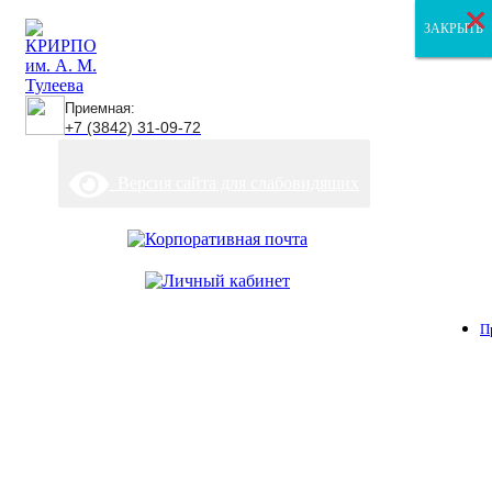
×
×
×
ЗАКРЫТЬ
ЗАКРЫТЬ
ЗАКРЫТЬ
Приемная:
+7 (3842) 31-09-72
Версия сайта для слабовидящих
П