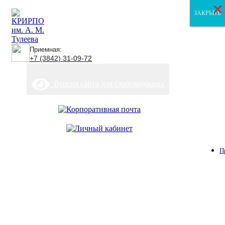
×
×
×
ЗАКРЫТЬ
ЗАКРЫТЬ
ЗАКРЫТЬ
Приемная:
+7 (3842) 31-09-72
Версия сайта для слабовидящих
П