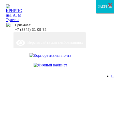
×
×
×
ЗАКРЫТЬ
ЗАКРЫТЬ
ЗАКРЫТЬ
Приемная:
+7 (3842) 31-09-72
Версия сайта для слабовидящих
П