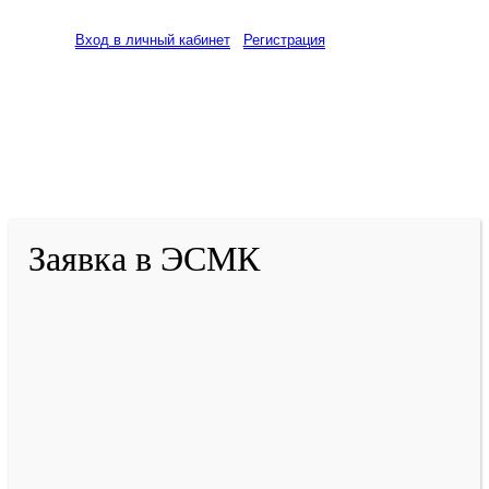
Вход в личный кабинет
Регистрация
2001-
2026
© ГБУ ДПО «КРИРПО» им. А.М.
Тулеева
Разработано в «Резалт»
Заявка в ЭСМК