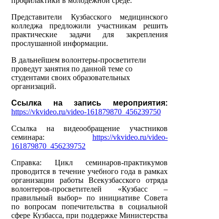
профилактики в молодежной среде.
Представители Кузбасского медицинского
колледжа предложили участникам решить
практические задачи для закрепления
прослушанной информации.
В дальнейшем волонтеры-просветители
проведут занятия по данной теме со
студентами своих образовательных
организаций.
Ссылка на запись мероприятия:
https://vkvideo.ru/video-161879870_456239750
Ссылка на видеообращение участников
семинара:
https://vkvideo.ru/video-
161879870_456239752
Справка: Цикл семинаров-практикумов
проводится в течение учебного года в рамках
организации работы Всекузбасского отряда
волонтеров-просветителей «Кузбасс –
правильный выбор» по инициативе Совета
по вопросам попечительства в социальной
сфере Кузбасса, при поддержке Министерства