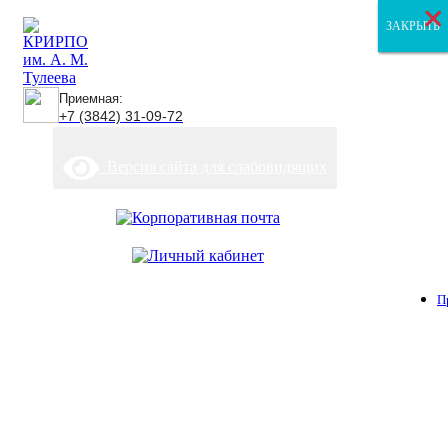
×
×
×
ЗАКРЫТЬ
ЗАКРЫТЬ
ЗАКРЫТЬ
Приемная:
+7 (3842) 31-09-72
Версия сайта для слабовидящих
П