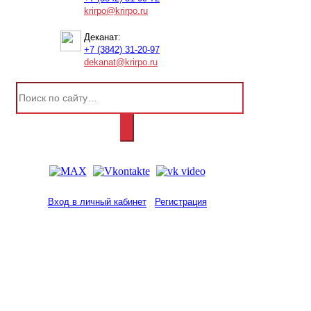
krirpo@krirpo.ru
Деканат:
+7 (3842) 31-20-97
dekanat@krirpo.ru
Вход в личный кабинет
Регистрация
2001-
2026
© ГБУ ДПО «КРИРПО» им. А.М.
Тулеева
Разработано в «Резалт»