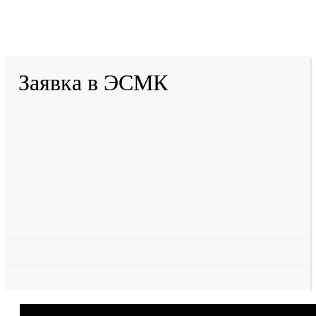
2001-
2026
© ГБУ ДПО «КРИРПО» им. А.М.
Тулеева
Разработано в «Резалт»
Заявка в ЭСМК