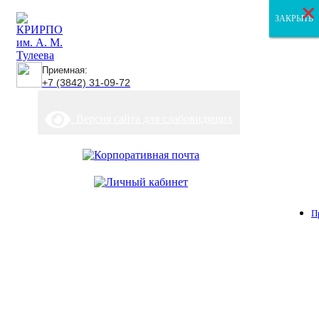
×
×
×
ЗАКРЫТЬ
ЗАКРЫТЬ
ЗАКРЫТЬ
Приемная:
+7 (3842) 31-09-72
Версия сайта для слабовидящих
П