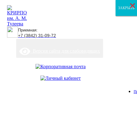
×
×
×
ЗАКРЫТЬ
ЗАКРЫТЬ
ЗАКРЫТЬ
Приемная:
+7 (3842) 31-09-72
Версия сайта для слабовидящих
П