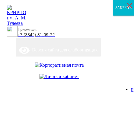
×
×
×
ЗАКРЫТЬ
ЗАКРЫТЬ
ЗАКРЫТЬ
Приемная:
+7 (3842) 31-09-72
Версия сайта для слабовидящих
П