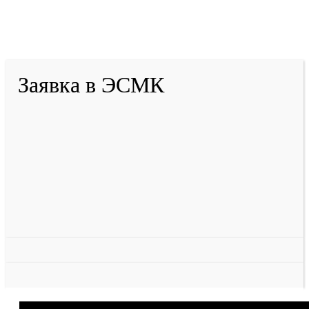
2001-
2026
© ГБУ ДПО «КРИРПО» им. А.М.
Тулеева
Разработано в «Резалт»
Заявка в ЭСМК