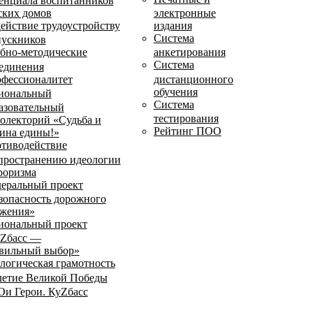
енциала воспитанников
ских домов
электронные
ействие трудоустройству
издания
Система
ускников
бно-методические
анкетирования
Система
единения
фессионалитет
дистанционного
обучения
иональный
Система
азовательный
тестирования
олекторий «Судьба и
Рейтинг ПОО
ина едины!»
тиводействие
пространению идеологии
роризма
еральный проект
зопасность дорожного
жения»
иональный проект
Zбасс —
вильный выбор»
логическая грамотность
летие Великой Победы
и Герои. КуZбасс