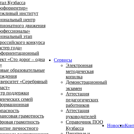
тал Кузбасса
офориентир»
ежливый институт
иональный центр
пионатного движения
офессионалы»
иональный этап
российского конкурса
стер года»
фориентационный
ект «Сто дорог – одна
Сервисы
»
Электронная
овые образовательные
методическая
еждения
копилка
верситет «Серебряный
Демонстрационный
раст»
экзамен
тр поддержки
Аттестация
денческих семей
педагогических
ормационная
работников
опасность
Аттестация
ансовая грамотность
руководителей
ровая грамотность
Справочник ПОО
Новости
Кон
витие личностного
Кузбасса
Печатные и