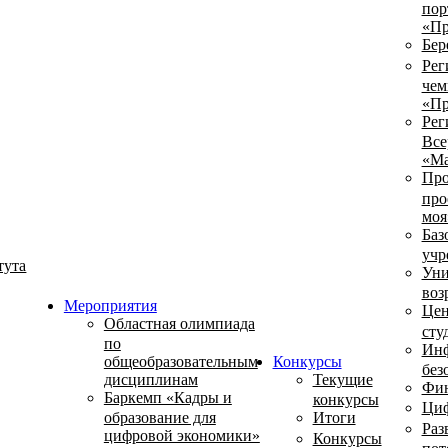
пор
«Пр
Бер
Рег
чем
«Пр
Рег
Все
«Ма
Про
про
моя
Баз
учр
тута
Уни
воз
Мероприятия
Цен
Областная олимпиада
сту
по
Инф
общеобразовательным
Конкурсы
без
дисциплинам
Текущие
Фин
Баркемп «Кадры и
конкурсы
Циф
образование для
Итоги
Раз
цифровой экономики»
Конкурсы