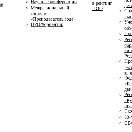
пот
Научные конференции
в рейтинг
ые
дет
Межрегиональный
ПОО
Сод
конкурс
вып
«Преподаватель года»
Уче
ПРОФориентир
объ
Про
Рег
обр
кин
Род
Про
рас
тер
Фед
«Бе
дви
Рег
«Ку
пра
Эко
80-
СВО