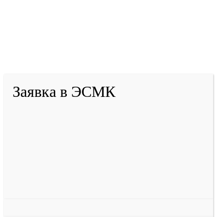
2001-
2026
© ГБУ ДПО «КРИРПО» им. А.М.
Тулеева
Разработано в «Резалт»
Заявка в ЭСМК