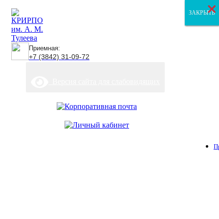
×
×
×
ЗАКРЫТЬ
ЗАКРЫТЬ
ЗАКРЫТЬ
Приемная:
+7 (3842) 31-09-72
Версия сайта для слабовидящих
П