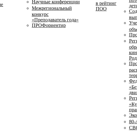
пот
Научные конференции
в рейтинг
ые
дет
Межрегиональный
ПОО
Сод
конкурс
вып
«Преподаватель года»
Уче
ПРОФориентир
объ
Про
Рег
обр
кин
Род
Про
рас
тер
Фед
«Бе
дви
Рег
«Ку
пра
Эко
80-
СВО