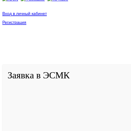
Вход в личный кабинет
Регистрация
2001-
2026
© ГБУ ДПО «КРИРПО» им. А.М. Тулеева
Разработано в «Резалт»
Заявка в ЭСМК