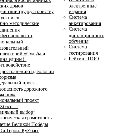
енциала воспитанников
ских домов
электронные
ействие трудоустройству
издания
Система
ускников
бно-методические
анкетирования
Система
единения
фессионалитет
дистанционного
обучения
иональный
Система
азовательный
тестирования
олекторий «Судьба и
Рейтинг ПОО
ина едины!»
тиводействие
пространению идеологии
роризма
еральный проект
зопасность дорожного
жения»
иональный проект
Zбасс —
вильный выбор»
логическая грамотность
летие Великой Победы
и Герои. КуZбасс