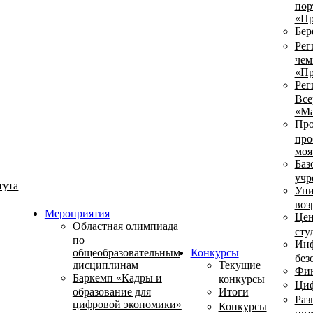
пор
«Пр
Бер
Рег
чем
«Пр
Рег
Все
«Ма
Про
про
моя
Баз
учр
тута
Уни
воз
Мероприятия
Цен
Областная олимпиада
сту
по
Инф
общеобразовательным
Конкурсы
без
дисциплинам
Текущие
Фин
Баркемп «Кадры и
конкурсы
Циф
образование для
Итоги
Раз
цифровой экономики»
Конкурсы