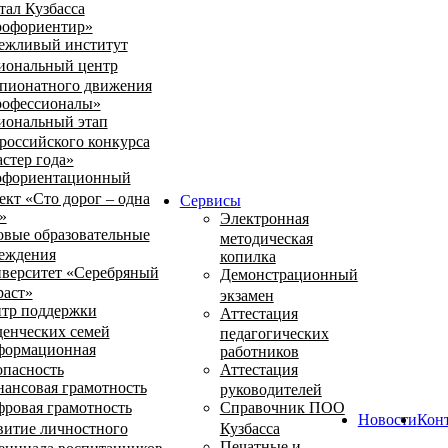
тал Кузбасса
офориентир»
ежливый институт
иональный центр
пионатного движения
офессионалы»
иональный этап
российского конкурса
стер года»
фориентационный
ект «Сто дорог – одна
Сервисы
»
Электронная
овые образовательные
методическая
еждения
копилка
верситет «Серебряный
Демонстрационный
раст»
экзамен
тр поддержки
Аттестация
денческих семей
педагогических
ормационная
работников
опасность
Аттестация
ансовая грамотность
руководителей
ровая грамотность
Справочник ПОО
Новости
Кон
витие личностного
Кузбасса
Печатные и