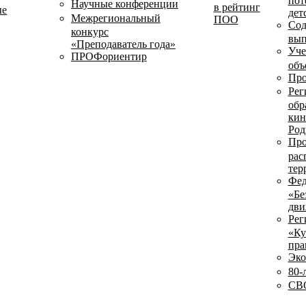
пот
Научные конференции
в рейтинг
ые
дет
Межрегиональный
ПОО
Сод
конкурс
вып
«Преподаватель года»
Уче
ПРОФориентир
объ
Про
Рег
обр
кин
Род
Про
рас
тер
Фед
«Бе
дви
Рег
«Ку
пра
Эко
80-
СВО