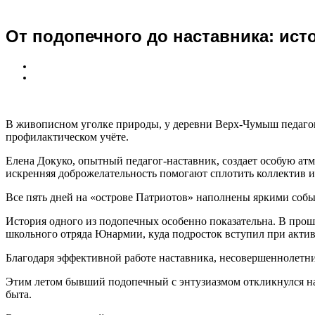
От подопечного до наставника: ист
В живописном уголке природы, у деревни Верх-Чумыш педагог
профилактическом учёте.
Елена Докуко, опытный педагог-наставник, создает особую ат
искренняя доброжелательность помогают сплотить коллектив и
Все пять дней на «острове Патриотов» наполнены яркими событ
История одного из подопечных особенно показательна. В прош
школьного отряда Юнармии, куда подросток вступил при актив
Благодаря эффективной работе наставника, несовершеннолетни
Этим летом бывший подопечный с энтузиазмом откликнулся на 
быта.