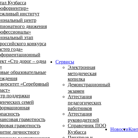
тал Кузбасса
офориентир»
ежливый институт
иональный центр
пионатного движения
офессионалы»
иональный этап
российского конкурса
стер года»
фориентационный
ект «Сто дорог – одна
Сервисы
»
Электронная
овые образовательные
методическая
еждения
копилка
верситет «Серебряный
Демонстрационный
раст»
экзамен
тр поддержки
Аттестация
денческих семей
педагогических
ормационная
работников
опасность
Аттестация
ансовая грамотность
руководителей
ровая грамотность
Справочник ПОО
Новости
Кон
витие личностного
Кузбасса
Печатные и