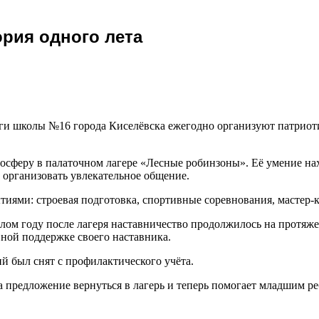
ория одного лета
и школы №16 города Киселёвска ежегодно организуют патриоти
мосферу в палаточном лагере «Лесные робинзоны». Её умение на
 организовать увлекательное общение.
иями: строевая подготовка, спортивные соревнования, мастер-к
лом году после лагеря наставничество продолжилось на протяж
ной поддержке своего наставника.
й был снят с профилактического учёта.
предложение вернуться в лагерь и теперь помогает младшим реб