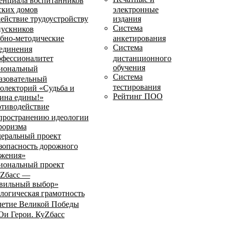
енциала воспитанников
ских домов
электронные
ействие трудоустройству
издания
Система
ускников
бно-методические
анкетирования
Система
единения
фессионалитет
дистанционного
обучения
иональный
Система
азовательный
тестирования
олекторий «Судьба и
Рейтинг ПОО
ина едины!»
тиводействие
пространению идеологии
роризма
еральный проект
зопасность дорожного
жения»
иональный проект
Zбасс —
вильный выбор»
логическая грамотность
летие Великой Победы
и Герои. КуZбасс