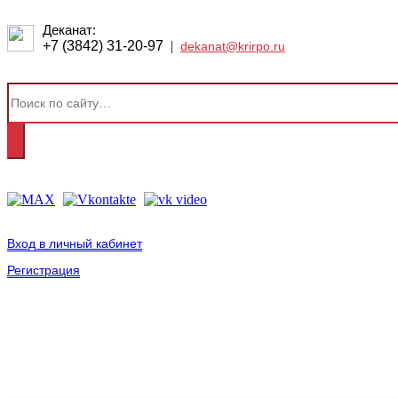
Деканат:
+7 (3842) 31-20-97
|
dekanat@krirpo.ru
Вход в личный кабинет
Регистрация
2001-
2026
© ГБУ ДПО «КРИРПО» им. А.М. Тулеева
Разработано в «Резалт»