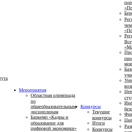
пор
«Пр
Бер
Рег
чем
«Пр
Рег
Все
«Ма
Про
про
моя
Баз
учр
тута
Уни
воз
Мероприятия
Цен
Областная олимпиада
сту
по
Инф
общеобразовательным
Конкурсы
без
дисциплинам
Текущие
Фин
Баркемп «Кадры и
конкурсы
Циф
образование для
Итоги
Раз
цифровой экономики»
Конкурсы