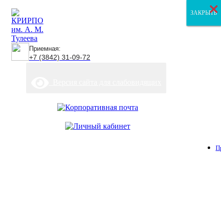
×
×
×
ЗАКРЫТЬ
ЗАКРЫТЬ
ЗАКРЫТЬ
Приемная:
+7 (3842) 31-09-72
Версия сайта для слабовидящих
П