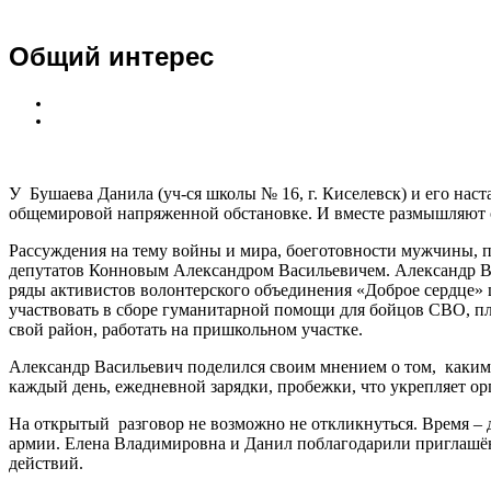
Общий интерес
У Бушаева Данила (уч-ся школы № 16, г. Киселевск) и его н
общемировой напряженной обстановке. И вместе размышляют о 
Рассуждения на тему войны и мира, боеготовности мужчины, пр
депутатов Конновым Александром Васильевичем. Александр Васи
ряды активистов волонтерского объединения «Доброе сердце»
участвовать в сборе гуманитарной помощи для бойцов СВО, пле
свой район, работать на пришкольном участке.
Александр Васильевич поделился своим мнением о том, каким 
каждый день, ежедневной зарядки, пробежки, что укрепляет орг
На открытый разговор не возможно не откликнуться. Время – д
армии. Елена Владимировна и Данил поблагодарили приглашён
действий.