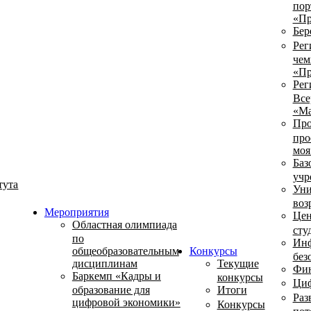
пор
«Пр
Бер
Рег
чем
«Пр
Рег
Все
«Ма
Про
про
моя
Баз
учр
тута
Уни
воз
Мероприятия
Цен
Областная олимпиада
сту
по
Инф
общеобразовательным
Конкурсы
без
дисциплинам
Текущие
Фин
Баркемп «Кадры и
конкурсы
Циф
образование для
Итоги
Раз
цифровой экономики»
Конкурсы