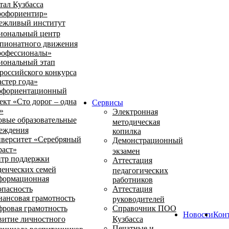
тал Кузбасса
офориентир»
ежливый институт
иональный центр
пионатного движения
офессионалы»
иональный этап
российского конкурса
стер года»
фориентационный
ект «Сто дорог – одна
Сервисы
»
Электронная
овые образовательные
методическая
еждения
копилка
верситет «Серебряный
Демонстрационный
раст»
экзамен
тр поддержки
Аттестация
денческих семей
педагогических
ормационная
работников
опасность
Аттестация
ансовая грамотность
руководителей
ровая грамотность
Справочник ПОО
Новости
Кон
витие личностного
Кузбасса
Печатные и