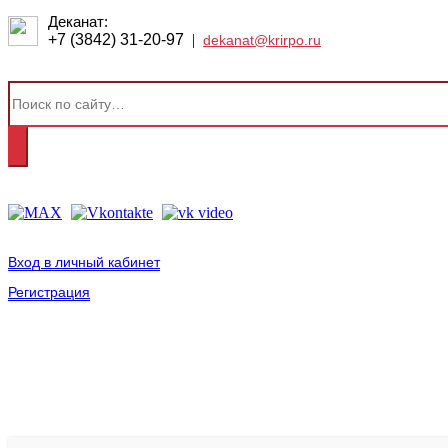
Деканат:
+7 (3842) 31-20-97
|
dekanat@krirpo.ru
Вход в личный кабинет
Регистрация
2001-
2026
© ГБУ ДПО «КРИРПО» им. А.М. Тулеева
Разработано в «Резалт»