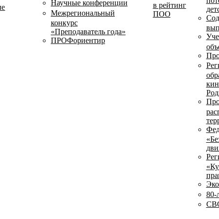
пот
Научные конференции
в рейтинг
ые
дет
Межрегиональный
ПОО
Сод
конкурс
вып
«Преподаватель года»
Уче
ПРОФориентир
объ
Про
Рег
обр
кин
Род
Про
рас
тер
Фед
«Бе
дви
Рег
«Ку
пра
Эко
80-
СВО