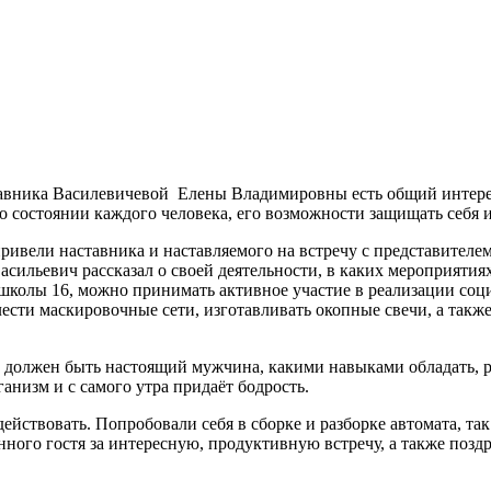
аставника Василевичевой Елены Владимировны есть общий интер
состоянии каждого человека, его возможности защищать себя и,
ивели наставника и наставляемого на встречу с представителем
льевич рассказал о своей деятельности, в каких мероприятиях 
 школы 16, можно принимать активное участие в реализации с
сти маскировочные сети, изготавливать окопные свечи, а также
должен быть настоящий мужчина, какими навыками обладать, рас
анизм и с самого утра придаёт бодрость.
ействовать. Попробовали себя в сборке и разборке автомата, та
ного гостя за интересную, продуктивную встречу, а также поз