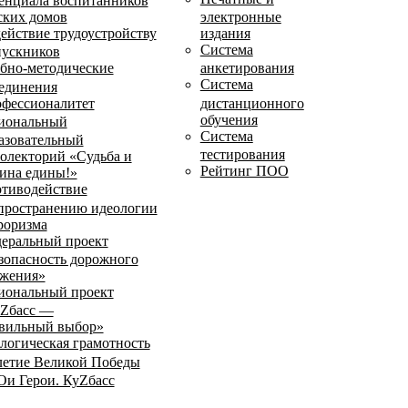
енциала воспитанников
ских домов
электронные
ействие трудоустройству
издания
Система
ускников
бно-методические
анкетирования
Система
единения
фессионалитет
дистанционного
обучения
иональный
Система
азовательный
тестирования
олекторий «Судьба и
Рейтинг ПОО
ина едины!»
тиводействие
пространению идеологии
роризма
еральный проект
зопасность дорожного
жения»
иональный проект
Zбасс —
вильный выбор»
логическая грамотность
летие Великой Победы
и Герои. КуZбасс