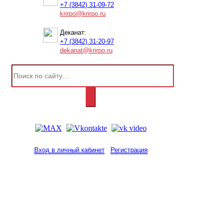
+7 (3842) 31-09-72
krirpo@krirpo.ru
Деканат:
+7 (3842) 31-20-97
dekanat@krirpo.ru
Вход в личный кабинет
Регистрация
2001-
2026
© ГБУ ДПО «КРИРПО» им. А.М.
Тулеева
Разработано в «Резалт»