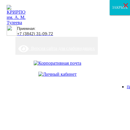
×
×
×
ЗАКРЫТЬ
ЗАКРЫТЬ
ЗАКРЫТЬ
Приемная:
+7 (3842) 31-09-72
Версия сайта для слабовидящих
П