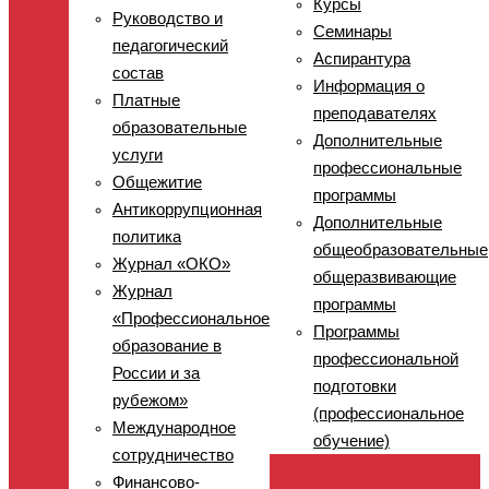
Курсы
Руководство и
Семинары
педагогический
Аспирантура
состав
Информация о
Платные
преподавателях
образовательные
Дополнительные
услуги
профессиональные
Общежитие
программы
Антикоррупционная
Дополнительные
политика
общеобразовательные
Журнал «ОКО»
общеразвивающие
Журнал
программы
«Профессиональное
Программы
образование в
профессиональной
России и за
подготовки
рубежом»
(профессиональное
Международное
обучение)
сотрудничество
Финансово-