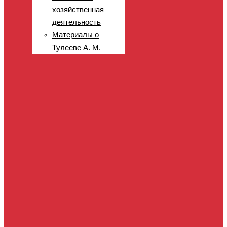
хозяйственная
деятельность
Материалы о
Тулееве А. М.