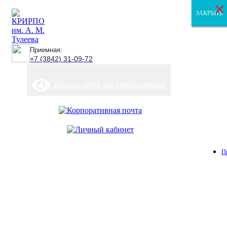
×
×
×
ЗАКРЫТЬ
ЗАКРЫТЬ
ЗАКРЫТЬ
Приемная:
+7 (3842) 31-09-72
Версия сайта для слабовидящих
П