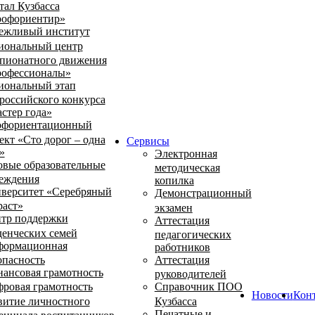
тал Кузбасса
офориентир»
ежливый институт
иональный центр
пионатного движения
офессионалы»
иональный этап
российского конкурса
стер года»
фориентационный
ект «Сто дорог – одна
Сервисы
»
Электронная
овые образовательные
методическая
еждения
копилка
верситет «Серебряный
Демонстрационный
раст»
экзамен
тр поддержки
Аттестация
денческих семей
педагогических
ормационная
работников
опасность
Аттестация
ансовая грамотность
руководителей
ровая грамотность
Справочник ПОО
Новости
Кон
витие личностного
Кузбасса
Печатные и