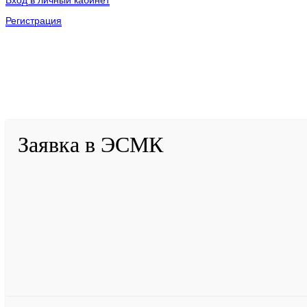
Вход в личный кабинет
Регистрация
2001-
2026
© ГБУ ДПО «КРИРПО» им. А.М. Тулеева
Разработано в «Резалт»
Заявка в ЭСМК