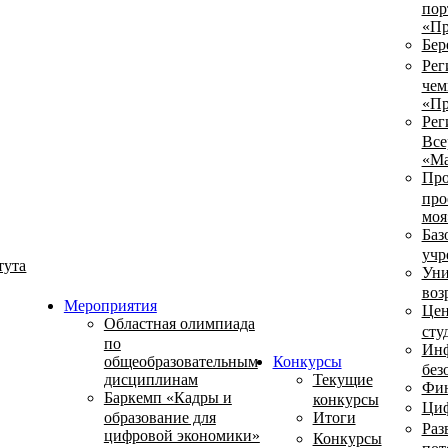
пор
«Пр
Бер
Рег
чем
«Пр
Рег
Все
«Ма
Про
про
моя
Баз
учр
тута
Уни
воз
Мероприятия
Цен
Областная олимпиада
сту
по
Инф
общеобразовательным
Конкурсы
без
дисциплинам
Текущие
Фин
Баркемп «Кадры и
конкурсы
Циф
образование для
Итоги
Раз
цифровой экономики»
Конкурсы