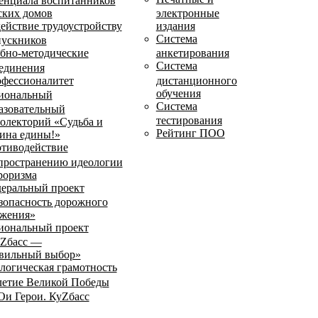
енциала воспитанников
ских домов
электронные
ействие трудоустройству
издания
Система
ускников
бно-методические
анкетирования
Система
единения
фессионалитет
дистанционного
обучения
иональный
Система
азовательный
тестирования
олекторий «Судьба и
Рейтинг ПОО
ина едины!»
тиводействие
пространению идеологии
роризма
еральный проект
зопасность дорожного
жения»
иональный проект
Zбасс —
вильный выбор»
логическая грамотность
летие Великой Победы
и Герои. КуZбасс