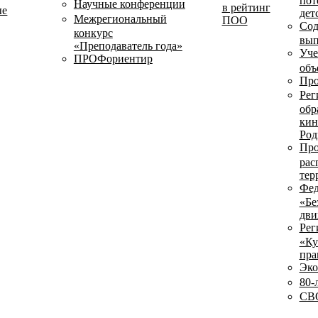
пот
Научные конференции
в рейтинг
ые
дет
Межрегиональный
ПОО
Сод
конкурс
вып
«Преподаватель года»
Уче
ПРОФориентир
объ
Про
Рег
обр
кин
Род
Про
рас
тер
Фед
«Бе
дви
Рег
«Ку
пра
Эко
80-
СВО