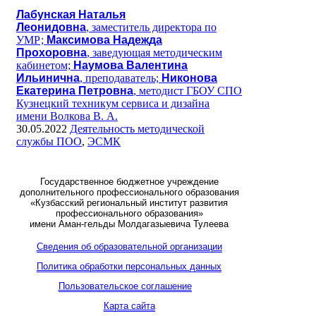
Лабунская Наталья
Леонидовна
, заместитель директора по
УМР;
Максимова Надежда
Прохоровна
, заведующая методическим
кабинетом;
Наумова Валентина
Ильинична
, преподаватель;
Никонова
Екатерина Петровна
, методист ГБОУ СПО
Кузнецкий техникум сервиса и дизайна
имени Волкова В. А.
30.05.2022
Деятельность методической
службы ПОО
,
ЭСМК
Государственное бюджетное учреждение
дополнительного профессионального образования
«Кузбасский региональный институт развития
профессионального образования»
имени Аман-гельды Молдагазыевича Тулеева
Сведения об образовательной организации
Политика обработки персональных данных
Пользовательское соглашение
Карта сайта