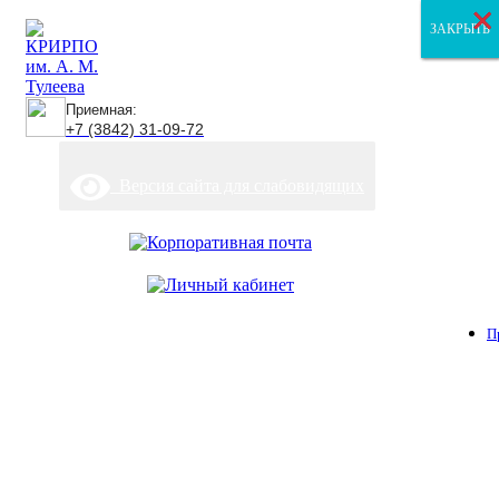
×
×
×
ЗАКРЫТЬ
ЗАКРЫТЬ
ЗАКРЫТЬ
Приемная:
+7 (3842) 31-09-72
Версия сайта для слабовидящих
П