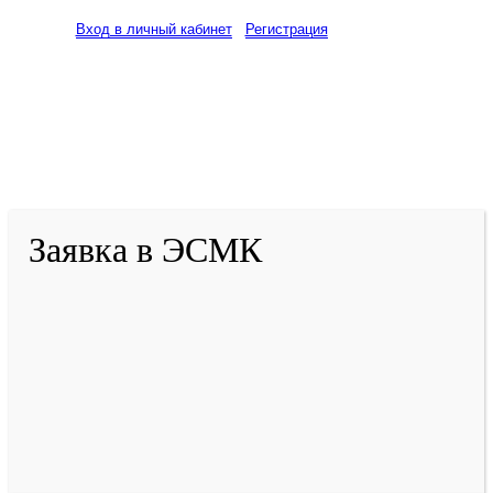
Вход в личный кабинет
Регистрация
2001-
2026
© ГБУ ДПО «КРИРПО» им. А.М.
Тулеева
Разработано в «Резалт»
Заявка в ЭСМК