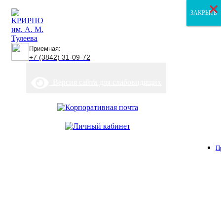
×
×
×
ЗАКРЫТЬ
ЗАКРЫТЬ
ЗАКРЫТЬ
Приемная:
+7 (3842) 31-09-72
Версия сайта для слабовидящих
П