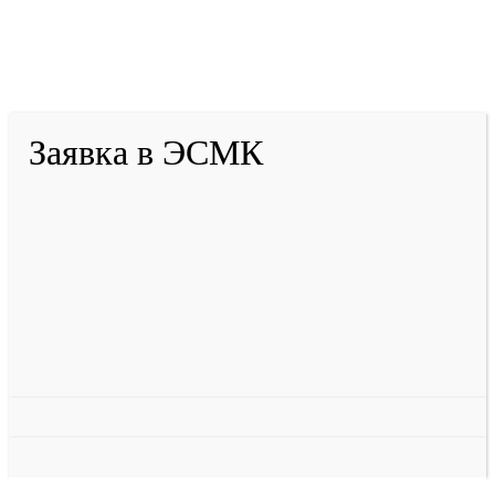
2001-
2026
© ГБУ ДПО «КРИРПО» им. А.М.
Тулеева
Разработано в «Резалт»
Заявка в ЭСМК