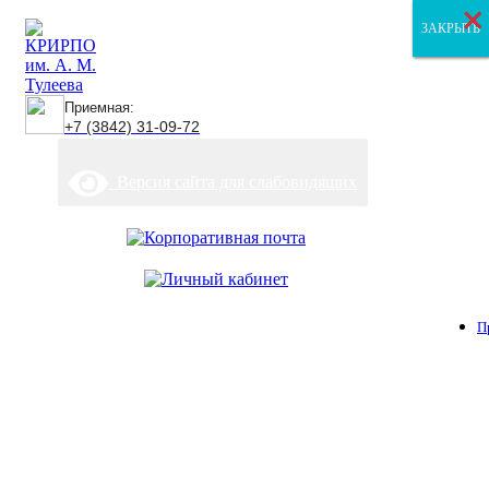
×
×
×
ЗАКРЫТЬ
ЗАКРЫТЬ
ЗАКРЫТЬ
Приемная:
+7 (3842) 31-09-72
Версия сайта для слабовидящих
П