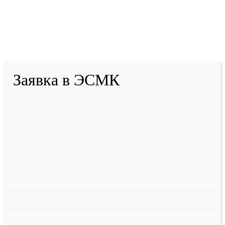
2001-
2026
© ГБУ ДПО «КРИРПО» им. А.М.
Тулеева
Разработано в «Резалт»
Заявка в ЭСМК