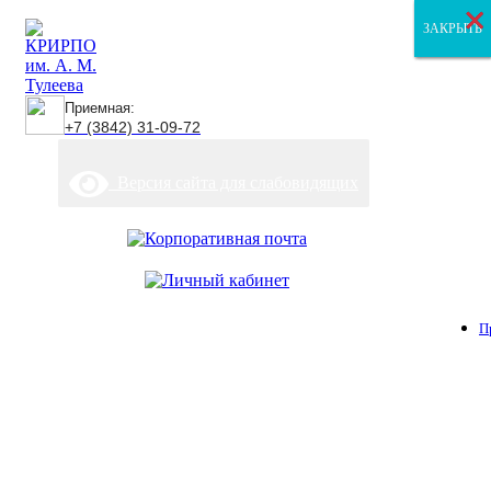
×
×
×
ЗАКРЫТЬ
ЗАКРЫТЬ
ЗАКРЫТЬ
Приемная:
+7 (3842) 31-09-72
Версия сайта для слабовидящих
П