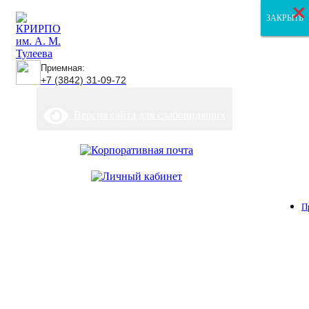
×
×
×
ЗАКРЫТЬ
ЗАКРЫТЬ
ЗАКРЫТЬ
Приемная:
+7 (3842) 31-09-72
Версия сайта для слабовидящих
П