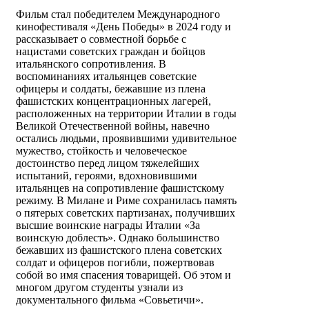
Фильм стал победителем Международного
кинофестиваля «День Победы» в 2024 году и
рассказывает о совместной борьбе с
нацистами советских граждан и бойцов
итальянского сопротивления. В
воспоминаниях итальянцев советские
офицеры и солдаты, бежавшие из плена
фашистских концентрационных лагерей,
расположенных на территории Италии в годы
Великой Отечественной войны, навечно
остались людьми, проявившими удивительное
мужество, стойкость и человеческое
достоинство перед лицом тяжелейших
испытаний, героями, вдохновившими
итальянцев на сопротивление фашистскому
режиму. В Милане и Риме сохранилась память
о пятерых советских партизанах, получивших
высшие воинские награды Италии «За
воинскую доблесть». Однако большинство
бежавших из фашистского плена советских
солдат и офицеров погибли, пожертвовав
собой во имя спасения товарищей. Об этом и
многом другом студенты узнали из
документального фильма «Совьетичи».