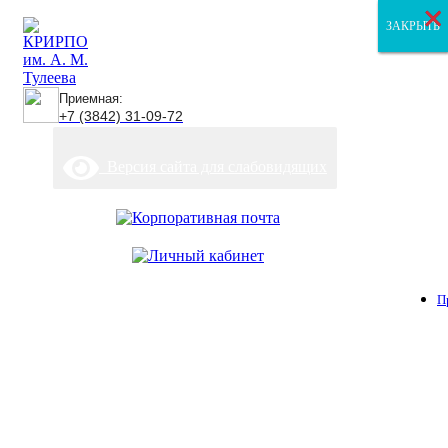
×
×
×
ЗАКРЫТЬ
ЗАКРЫТЬ
ЗАКРЫТЬ
Приемная:
+7 (3842) 31-09-72
Версия сайта для слабовидящих
П