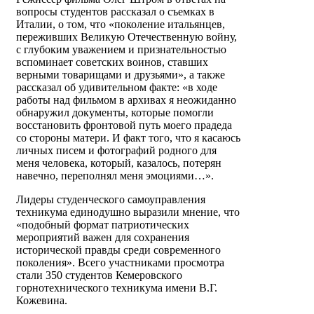
вопросы студентов рассказал о съемках в
Италии, о том, что «поколение итальянцев,
переживших Великую Отечественную войну,
с глубоким уважением и признательностью
вспоминает советских воинов, ставших
верными товарищами и друзьями», а также
рассказал об удивительном факте: «в ходе
работы над фильмом в архивах я неожиданно
обнаружил документы, которые помогли
восстановить фронтовой путь моего прадеда
со стороны матери. И факт того, что я касаюсь
личных писем и фотографий родного для
меня человека, который, казалось, потерян
навечно, переполнял меня эмоциями…».
Лидеры студенческого самоуправления
техникума единодушно выразили мнение, что
«подобный формат патриотических
мероприятий важен для сохранения
исторической правды среди современного
поколения». Всего участниками просмотра
стали 350 студентов Кемеровского
горнотехнического техникума имени В.Г.
Кожевина.