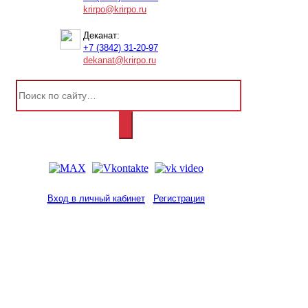
krirpo@krirpo.ru
Деканат:
+7 (3842) 31-20-97
dekanat@krirpo.ru
Вход в личный кабинет
Регистрация
2001-
2026
© ГБУ ДПО «КРИРПО» им. А.М.
Тулеева
Разработано в «Резалт»