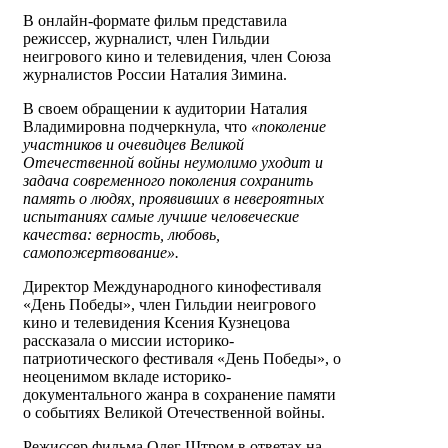
В онлайн-формате фильм представила
режиссер, журналист, член Гильдии
неигрового кино и телевидения, член Союза
журналистов России Наталия Зимина.
В своем обращении к аудитории Наталия
Владимировна подчеркнула, что
«поколение
участников и очевидцев Великой
Отечественной войны неумолимо уходит и
задача современного поколения сохранить
память о людях, проявивших в невероятных
испытаниях самые лучшие человеческие
качества: верность, любовь,
самопожертвование».
Директор Международного кинофестиваля
«День Победы», член Гильдии неигрового
кино и телевидения Ксения Кузнецова
рассказала о миссии историко-
патриотического фестиваля «День Победы», о
неоценимом вкладе историко-
документального жанра в сохранение памяти
о событиях Великой Отечественной войны.
Режиссер фильма Олег Штром в ответах на