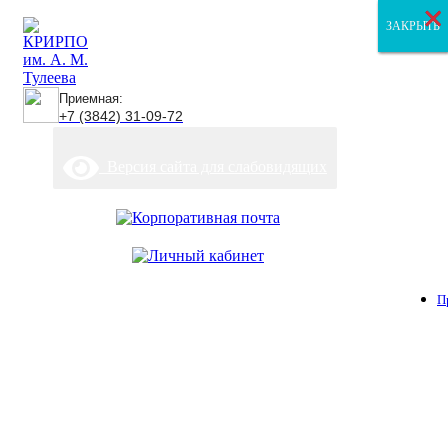
×
×
×
ЗАКРЫТЬ
ЗАКРЫТЬ
ЗАКРЫТЬ
Приемная:
+7 (3842) 31-09-72
Версия сайта для слабовидящих
П