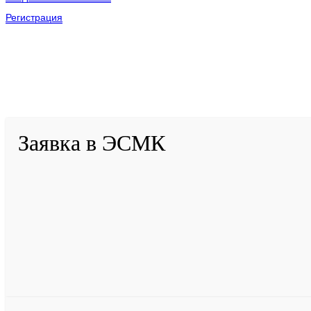
Регистрация
2001-
2026
© ГБУ ДПО «КРИРПО» им. А.М. Тулеева
Разработано в «Резалт»
Заявка в ЭСМК