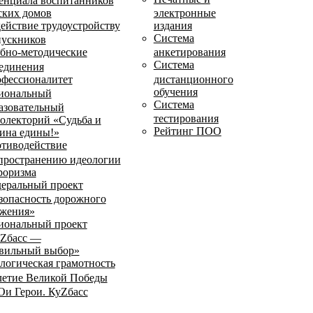
енциала воспитанников
ских домов
электронные
ействие трудоустройству
издания
Система
ускников
бно-методические
анкетирования
Система
единения
фессионалитет
дистанционного
обучения
иональный
Система
азовательный
тестирования
олекторий «Судьба и
Рейтинг ПОО
ина едины!»
тиводействие
пространению идеологии
роризма
еральный проект
зопасность дорожного
жения»
иональный проект
Zбасс —
вильный выбор»
логическая грамотность
летие Великой Победы
и Герои. КуZбасс