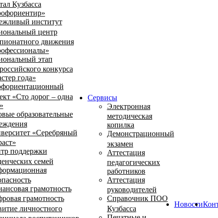
тал Кузбасса
офориентир»
ежливый институт
иональный центр
пионатного движения
офессионалы»
иональный этап
российского конкурса
стер года»
фориентационный
ект «Сто дорог – одна
Сервисы
»
Электронная
овые образовательные
методическая
еждения
копилка
верситет «Серебряный
Демонстрационный
раст»
экзамен
тр поддержки
Аттестация
денческих семей
педагогических
ормационная
работников
опасность
Аттестация
ансовая грамотность
руководителей
ровая грамотность
Справочник ПОО
Новости
Кон
витие личностного
Кузбасса
Печатные и