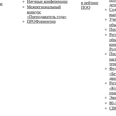
пот
Научные конференции
в рейтинг
ые
дет
Межрегиональный
ПОО
Сод
конкурс
вып
«Преподаватель года»
Уче
ПРОФориентир
объ
Про
Рег
обр
кин
Род
Про
рас
тер
Фед
«Бе
дви
Рег
«Ку
пра
Эко
80-
СВО