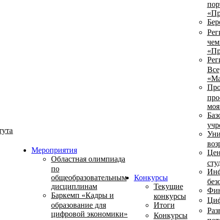
пор
«Пр
Бер
Рег
чем
«Пр
Рег
Все
«Ма
Про
про
моя
Баз
учр
тута
Уни
воз
Мероприятия
Цен
Областная олимпиада
сту
по
Инф
общеобразовательным
Конкурсы
без
дисциплинам
Текущие
Фин
Баркемп «Кадры и
конкурсы
Циф
образование для
Итоги
Раз
цифровой экономики»
Конкурсы