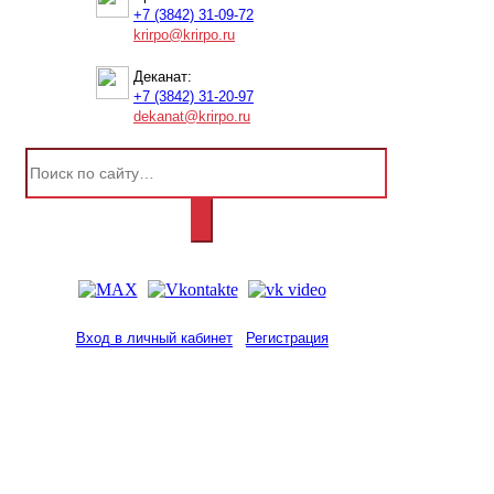
+7 (3842) 31-09-72
krirpo@krirpo.ru
Деканат:
+7 (3842) 31-20-97
dekanat@krirpo.ru
Вход в личный кабинет
Регистрация
2001-
2026
© ГБУ ДПО «КРИРПО» им. А.М.
Тулеева
Разработано в «Резалт»