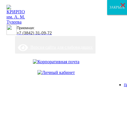
×
×
×
ЗАКРЫТЬ
ЗАКРЫТЬ
ЗАКРЫТЬ
Приемная:
+7 (3842) 31-09-72
Версия сайта для слабовидящих
П