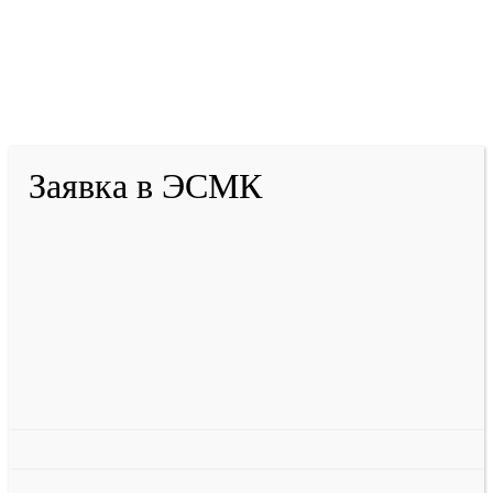
2001-
2026
© ГБУ ДПО «КРИРПО» им. А.М.
Тулеева
Разработано в «Резалт»
Заявка в ЭСМК