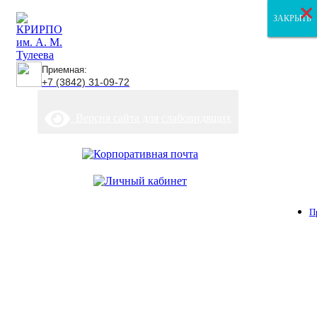
×
×
×
ЗАКРЫТЬ
ЗАКРЫТЬ
ЗАКРЫТЬ
Приемная:
+7 (3842) 31-09-72
Версия сайта для слабовидящих
П