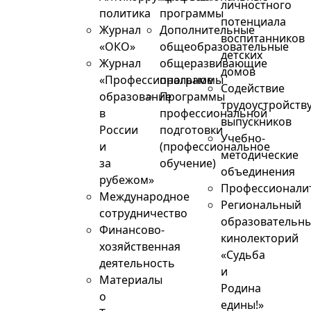
личностного
политика
программы
потенциала
Журнал
Дополнительные
воспитанников
«ОКО»
общеобразовательные
детских
Журнал
общеразвивающие
домов
«Профессиональное
программы
Содействие
образование
Программы
трудоустройств
в
профессиональной
выпускников
России
подготовки
Учебно-
и
(профессиональное
методические
за
обучение)
объединения
рубежом»
Профессионали
Международное
Региональный
сотрудничество
образовательн
Финансово-
кинолекторий
хозяйственная
«Судьба
деятельность
и
Материалы
Родина
о
едины!»