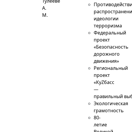
Тулееве
Противодейств
А.
распространен
М.
идеологии
терроризма
Федеральный
проект
«Безопасность
дорожного
движения»
Региональный
проект
«КуZбасс
—
правильный вы
Экологическая
грамотность
80-
летие
Великой