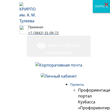
×
×
×
ЗАКРЫТЬ
ЗАКРЫТЬ
ЗАКРЫТЬ
Приемная:
+7 (3842) 31-09-72
Версия сайта для
слабовидящих
Проекты
Профориентац
портал
Кузбасса
«Профориентир