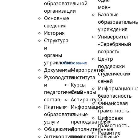
образовательной
моя»
организации
Базовые
Основные
образовательн
сведения
учреждения
История
Университет
Структура
«Серебряный
и
возраст»
органы
Центр
управления
Образование
поддержки
Документы
Мероприятия
студенческих
Руководство
института
семей
и
Курсы
Информационн
педагогический
Семинары
безопасность
состав
Аспирантура
Финансовая
Платные
Информация
грамотность
образовательные
о
Цифровая
услуги
преподавателях
грамотность
Общежитие
Дополнительные
Развитие
Антикоррупционная
профессиональные