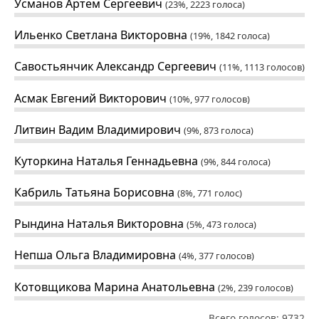
Усманов Артем Сергеевич
23%, 2223
голоса
Ильенко Светлана Викторовна
19%, 1842
голоса
Савостьянчик Александр Сергеевич
11%, 1113
голосов
Асмак Евгений Викторович
10%, 977
голосов
Литвин Вадим Владимирович
9%, 873
голоса
Куторкина Наталья Геннадьевна
9%, 844
голоса
Кабриль Татьяна Борисовна
8%, 771
голос
Рындина Наталья Викторовна
5%, 473
голоса
Непша Ольга Владимировна
4%, 377
голосов
Котовщикова Марина Анатольевна
2%, 239
голосов
Всего голосов: 9732